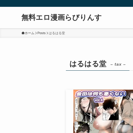
無料エロ漫画らびりんす
ホーム
Posts
はるはる堂
はるはる堂
– tax –