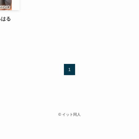
るはる
1
©
イット同人